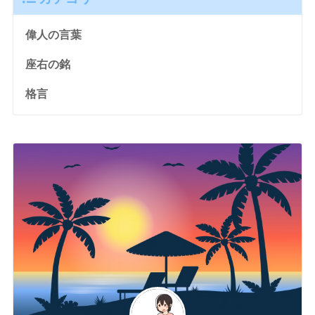
偉人の言葉
座右の銘
格言